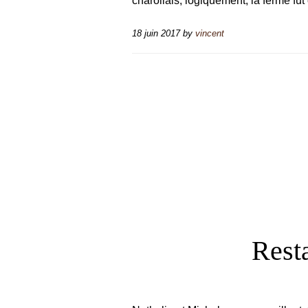
charollais, logiquement, la ferme fu
18 juin 2017
by
vincent
Resta